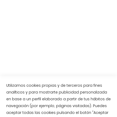
Consejos para cortar un jamón
El jamón de Guijuelo
Preguntas habituales
Etiquetas del Jamón Ibérico
Nueva Norma del Jamón Ibérico
Compra online Jamón de Guijuelo
Enviar jamón ibérico a Reino Unido, Inglaterra
Contacto
Llámenos: 623763549
contacto@jamonarea.com
Utilizamos cookies propias y de terceros para fines
analíticos y para mostrarte publicidad personalizada
Contacto vía web
en base a un perfil elaborado a partir de tus hábitos de
Facebook
navegación (por ejemplo, páginas visitadas). Puedes
Twitter
aceptar todas las cookies pulsando el botón "Aceptar
Instagram