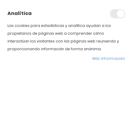
Ibérico de Guijuelo:
Ventajas y Calidad
Analítica
Las cookies para estadísticas y analítica ayudan a los
propietarios de páginas web a comprender cómo
interactúan los visitantes con las páginas web reuniendo y
proporcionando información de forma anónima.
Más Información
Si estás pensando en comprar jamón ibérico de Guijuelo,
es importante conocer qué hace tan especial a esta
localidad salmantina. Su clima único, su tradición
jamonera y sus condiciones naturales de curación han
convertido a Guijuelo en uno de los referentes mundiales
del jamón ibérico. ¿Por qué comprar jamón ibérico de