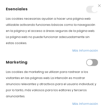
+34 623 76 35 49
Cuenta
Esenciales
Clo
Coo
Bar
Las cookies necesarias ayudan a hacer una página web
utilizable activando funciones básicas como la navegación
en la página y el acceso a áreas seguras de la página web.
La página web no puede funcionar adecuadamente sin
estas cookies.
Productos Ibéricos
Más Información
Marketing
Inicio
Blog
Productos Ibéricos
Las cookies de marketing se utilizan para rastrear a los
visitantes en las páginas web. La intención es mostrar
anuncios relevantes y atractivos para el usuario individual, y
Jamón Ibérico
por lo tanto, más valiosos para los editores y terceros
Comprar Jamón
anunciantes.
Más Información