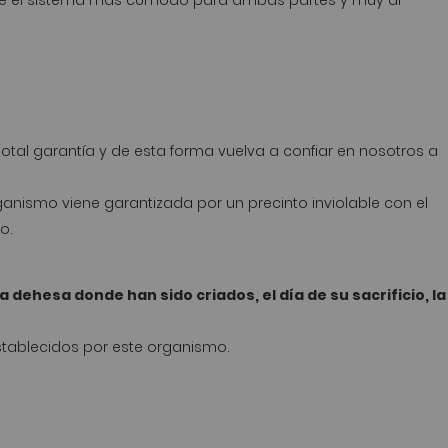
rece el sistema mas cómodo para ambas partes y muy al
tal garantía y de esta forma vuelva a confiar en nosotros a
ganismo viene garantizada por un precinto inviolable con el
o.
dehesa donde han sido criados, el día de su sacrificio, la
tablecidos por este organismo.