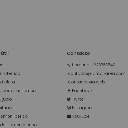
útil
Contacto
os
Llámenos: 623763549
n Ibérico
contacto@jamonarea.com
o Paleta
Contacto vía web
 cortar un jamón
Facebook
ijuelo
Twitter
ituales
Instagram
 Jamón Ibérico
YouTube
del Jamón Ibérico