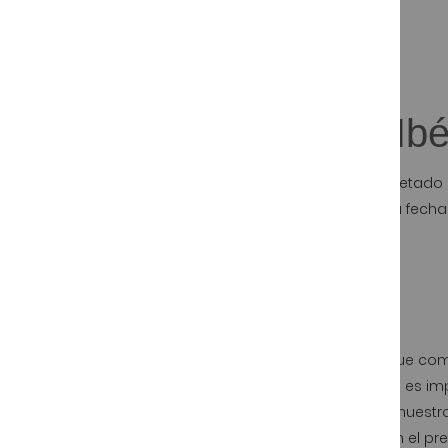
Etiquetado del Jamón Ibé
Es importante que prestemos algo de atención al etiquetado 
con el lugar del que nos dicen procede el jamón, que la fecha
de que el jamón sigue la norma de calidad del ibérico.
Precio
Un factor importante es el precio, si es la primera vez que co
recuerde siempre que nadie da nada gratis, por lo cual es imp
Nosotros al ser fabricantes podemos presumir de que nuestr
nuestros jamones se ahorrará una serie de recargos en el pr