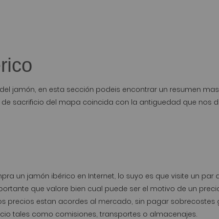
rico
del jamón, en esta
sección
podeis encontrar un resumen mas am
 de sacrificio del mapa coincida con la antiguedad que nos dic
mpra un jamón ibérico en Internet, lo suyo es que visite un pa
ortante que valore bien cual puede ser el motivo de un precio
os precios estan acordes al mercado, sin pagar sobrecostes
ecio tales como comisiones, transportes o almacenajes.