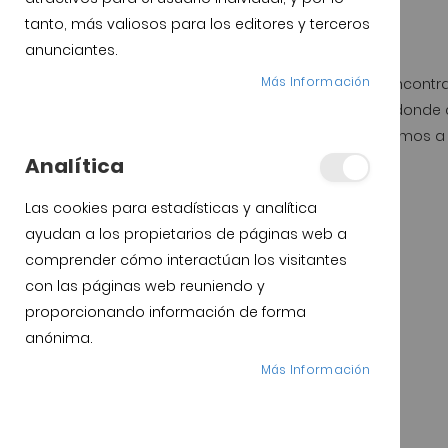
tanto, más valiosos para los editores y terceros
anunciantes.
Más Información
En Internet se pueden encontr
importante tener claro donde 
Los datos que te facilitamos 
Analítica
Las cookies para estadísticas y analítica
ayudan a los propietarios de páginas web a
comprender cómo interactúan los visitantes
1.- Etiquetas Jamón ibérico de Bellota
con las páginas web reuniendo y
2.- Precio Jamón de Bellota
proporcionando información de forma
anónima.
3.- Condiciones de envio
Más Información
4.- Metodos de Pago
5.- El Jamón de Guijuelo