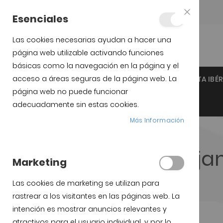
Teléfono:
+34 623 76 35 49
Esenciales
Close
Cookie
Bar
Las cookies necesarias ayudan a hacer una
página web utilizable activando funciones
básicas como la navegación en la página y el
acceso a áreas seguras de la página web. La
INICIO
JAMÓN IBÉRICO DE GUIJUELO
PALETA IBÉ
página web no puede funcionar
SOPORTES JAMÓN Y CUCHILLOS
adecuadamente sin estas cookies.
Más Información
Comprar jam
Marketing
Las cookies de marketing se utilizan para
rastrear a los visitantes en las páginas web. La
intención es mostrar anuncios relevantes y
atractivos para el usuario individual, y por lo