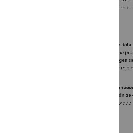
En
Jamonarea
las compras se pagan con tarjeta de crédito 
contrario de lo que se puede pensar, la compra es casi mas 
El jamón de Guijuelo
En
Jamonarea
hemos seleccionado directamente en la fabric
la hora adquirir jamones ibéricos para regalo o consumo pro
Como
fabricante adherido a la denominación de origen de
número de pieza que adquiere y por una vitola de color rojo p
Si se ha decidido por uno de estos jamones podrá conocer e
alimentación recibida, así como el tiempo de curación de 
Del mismo modo se asegura que la pieza que ha comprado ha