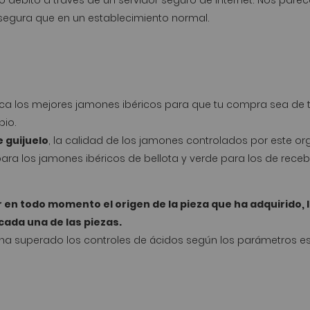
o debito a través de un servidor seguro de Internet. Nos pa
segura que en un establecimiento normal.
a los mejores jamones ibéricos para que tu compra sea de to
pio.
 guijuelo
, la calidad de los jamones controlados por este or
ara los jamones ibéricos de bellota y verde para los de receb
n todo momento el origen de la pieza que ha adquirido, la 
cada una de las piezas.
 superado los controles de ácidos según los parámetros es