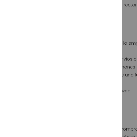
Desde
Jamonarea
le enviamos los jamones ibéricos directam
El envío
Cuando se envían jamones ibéricos es importante que la empre
así como la fecha estimada de entrega.
Estos datos son muy importantes ya que se trata de envíos co
Desde
Jamonarea
realizamos el envío de nuestros jamones p
impecable, ya que enviamos el jamón ibérico dentro de una fu
que el jamón sufra daños en su transporte.
Pueden consultar las
condiciones de envio
de nuestra web
Métodos de pago
El
método de pago
es otro factor que preocupa a los comprad