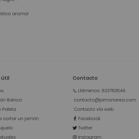
ístico aroma!
útil
Contacto
os
Llámenos: 623763549
n Ibérico
contacto@jamonarea.com
o Paleta
Contacto vía web
 cortar un jamón
Facebook
ijuelo
Twitter
ituales
Instagram