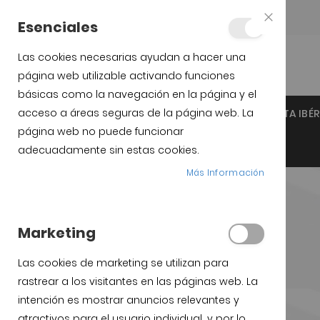
Teléfono:
+34 623 76 35 49
Esenciales
Close
Cookie
Bar
Las cookies necesarias ayudan a hacer una
página web utilizable activando funciones
básicas como la navegación en la página y el
acceso a áreas seguras de la página web. La
INICIO
JAMÓN IBÉRICO DE GUIJUELO
PALETA IBÉ
página web no puede funcionar
SOPORTES JAMÓN Y CUCHILLOS
adecuadamente sin estas cookies.
Más Información
Marketing
Las cookies de marketing se utilizan para
rastrear a los visitantes en las páginas web. La
intención es mostrar anuncios relevantes y
atractivos para el usuario individual, y por lo