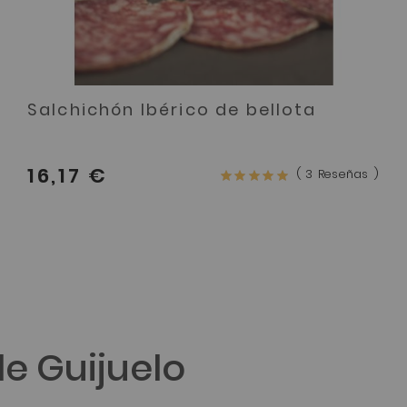
Salchichón Ibérico de bellota
16,17 €
Valoración:
3
Reseñas
94%
de Guijuelo