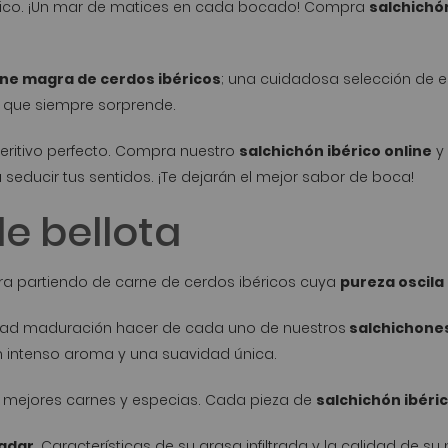
rico. ¡Un mar de matices en cada bocado! Compra
salchichó
ne magra de cerdos ibéricos
; una cuidadosa selección de e
 que siempre sorprende.
eritivo perfecto. Compra nuestro
salchichón ibérico online
y 
 seducir tus sentidos. ¡Te dejarán el mejor sabor de boca!
e bellota
bora partiendo de carne de cerdos ibéricos cuya
pureza oscila 
uidad maduración hacer de cada uno de nuestros
salchichones
n intenso aroma y una suavidad única.
las mejores carnes y especias. Cada pieza de
salchichón ibéri
ladar
. Características de su grasa infiltrada y la calidad de su