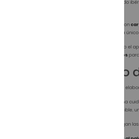
Salchichón
elaborado con carnes nobles de cerdo ibé
nuestra tienda de jamones online.
Cada pieza de
salchichón ibérico
se laborado con
car
bodegas naturales le otorgan ese sabor y aroma único
Una cena saludable, un mordisco a media tarde o el ap
ofrecemos
salchichones ibéricos seleccionados
para
Salchichón Ibérico d
El mejor salchichón ibérico de bellota es el que se ela
La selección de carnes, las mejores especias y una c
y aroma. Extras que aportan ese sabor inconfundible, u
Al corte presenta un brillo y color vivo que le otorgan 
Te sorprenderá su
textura jugosa, fina y melosa al pa