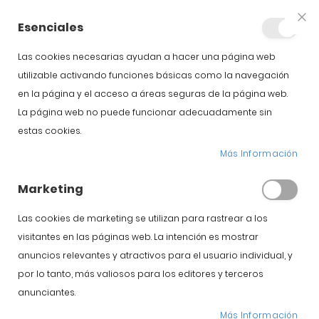
+34 623 76 35 49
Cuenta
Esenciales
Clo
Coo
Bar
Las cookies necesarias ayudan a hacer una página web
utilizable activando funciones básicas como la navegación
en la página y el acceso a áreas seguras de la página web.
La página web no puede funcionar adecuadamente sin
Inicio
Soportes de jamón y Cuchillos
Cuchillo Jamonero Saigo
estas cookies.
Más Información
Saltar al comienzo de la
Saltar al final de la
galería de imágenes
galería de imágenes
Marketing
Las cookies de marketing se utilizan para rastrear a los
visitantes en las páginas web. La intención es mostrar
anuncios relevantes y atractivos para el usuario individual, y
por lo tanto, más valiosos para los editores y terceros
anunciantes.
Más Información