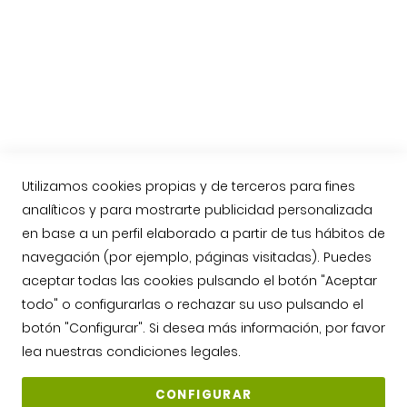
Nueva Norma del Jamón Ibérico
Compra online Jamón de Guijuelo
Enviar jamón ibérico a Reino Unido, Inglaterra
Contacto
Llámenos: 623763549
contacto@jamonarea.com
Utilizamos cookies propias y de terceros para fines
analíticos y para mostrarte publicidad personalizada
Contacto vía web
en base a un perfil elaborado a partir de tus hábitos de
Facebook
navegación (por ejemplo, páginas visitadas). Puedes
Twitter
aceptar todas las cookies pulsando el botón "Aceptar
Instagram
todo" o configurarlas o rechazar su uso pulsando el
YouTube
botón "Configurar". Si desea más información, por favor
lea nuestras
condiciones legales
.
CONFIGURAR