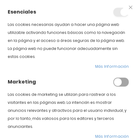
+34 623 76 35 49
Cuenta
Esenciales
Clo
Coo
Bar
Las cookies necesarias ayudan a hacer una página web
utilizable activando funciones básicas como la navegación
en la página y el acceso a áreas seguras de la página web.
La página web no puede funcionar adecuadamente sin
Inicio
Embutidos Guijuelo
Lomo cebo ibérico 50 % raza ibérica
estas cookies.
Más Información
Saltar al comienzo de la
Saltar al final de la
galería de imágenes
galería de imágenes
Marketing
Las cookies de marketing se utilizan para rastrear a los
visitantes en las páginas web. La intención es mostrar
anuncios relevantes y atractivos para el usuario individual, y
por lo tanto, más valiosos para los editores y terceros
anunciantes.
Más Información