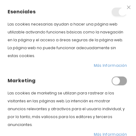
+34 623 76 35 49
Cuenta
Esenciales
Clo
Coo
Bar
Las cookies necesarias ayudan a hacer una página web
utilizable activando funciones básicas como la navegación
en la página y el acceso a áreas seguras de la página web.
La página web no puede funcionar adecuadamente sin
Inicio
Paleta ibérica de Guijuelo
Paleta de bellota ibérica 75% raza ibérica D.O. Guijuelo
estas cookies.
Más Información
Saltar al comienzo de la
Saltar al final de la
galería de imágenes
galería de imágenes
Marketing
Las cookies de marketing se utilizan para rastrear a los
visitantes en las páginas web. La intención es mostrar
anuncios relevantes y atractivos para el usuario individual, y
por lo tanto, más valiosos para los editores y terceros
anunciantes.
Más Información