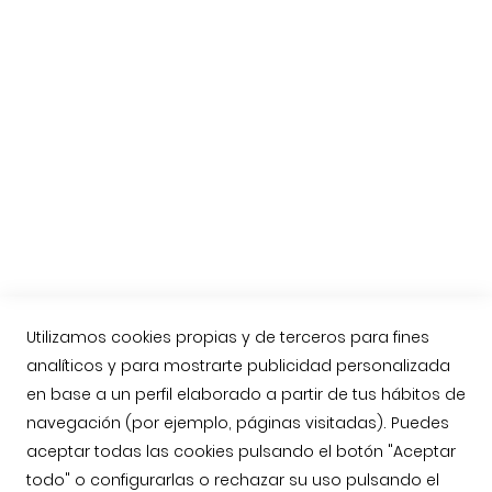
El jamón de Guijuelo
Preguntas habituales
Etiquetas del Jamón Ibérico
Nueva Norma del Jamón Ibérico
Compra online Jamón de Guijuelo
Enviar jamón ibérico a Reino Unido, Inglaterra
Contacto
Llámenos: 623763549
contacto@jamonarea.com
Utilizamos cookies propias y de terceros para fines
Contacto vía web
analíticos y para mostrarte publicidad personalizada
en base a un perfil elaborado a partir de tus hábitos de
Facebook
navegación (por ejemplo, páginas visitadas). Puedes
Twitter
aceptar todas las cookies pulsando el botón "Aceptar
Instagram
todo" o configurarlas o rechazar su uso pulsando el