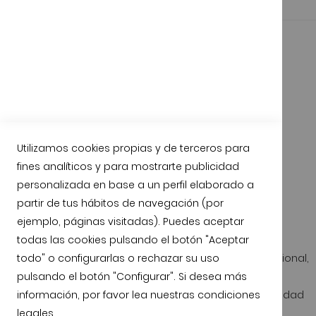
Utilizamos cookies propias y de terceros para
fines analíticos y para mostrarte publicidad
personalizada en base a un perfil elaborado a
partir de tus hábitos de navegación (por
Garantía de Calidad
Compromiso de satisfacción
ejemplo, páginas visitadas). Puedes aceptar
todas las cookies pulsando el botón "Aceptar
todo" o configurarlas o rechazar su uso
Todos nuestros animales son criados de forma tradicional,
pulsando el botón "Configurar". Si desea más
en libertad y con piensos naturales.
información, por favor lea nuestras
condiciones
Calidad certificada durante todo el proceso y trazabilidad
legales
.
disponible.