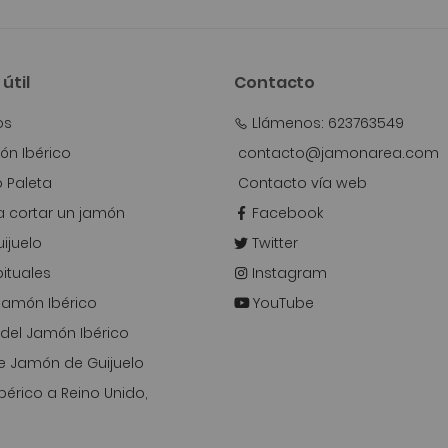
útil
Contacto
os
Llámenos: 623763549
n Ibérico
contacto@jamonarea.com
o Paleta
Contacto vía web
 cortar un jamón
Facebook
ijuelo
Twitter
ituales
Instagram
 Jamón Ibérico
YouTube
del Jamón Ibérico
e Jamón de Guijuelo
bérico a Reino Unido,