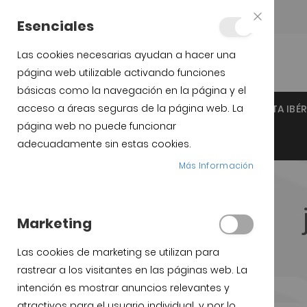
Teléfono:
+34 623 76 35 49
Esenciales
Close
Cookie
Bar
Las cookies necesarias ayudan a hacer una
página web utilizable activando funciones
básicas como la navegación en la página y el
acceso a áreas seguras de la página web. La
INICIO
JAMÓN IBÉRICO DE GUIJUELO
PALETA IBÉ
página web no puede funcionar
SOPORTES JAMÓN Y CUCHILLOS
adecuadamente sin estas cookies.
Más Información
Marketing
Las cookies de marketing se utilizan para
rastrear a los visitantes en las páginas web. La
intención es mostrar anuncios relevantes y
atractivos para el usuario individual, y por lo