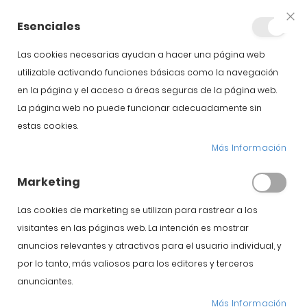
+34 623 76 35 49
Cuenta
Esenciales
Clo
Coo
Bar
Las cookies necesarias ayudan a hacer una página web
utilizable activando funciones básicas como la navegación
en la página y el acceso a áreas seguras de la página web.
La página web no puede funcionar adecuadamente sin
estas cookies.
jamon recebo
Más Información
Marketing
Inicio
Blog
jamon recebo
Las cookies de marketing se utilizan para rastrear a los
visitantes en las páginas web. La intención es mostrar
anuncios relevantes y atractivos para el usuario individual, y
Jamón de Guijuelo
&
Jamón Ibérico
por lo tanto, más valiosos para los editores y terceros
Jamon cebo de
anunciantes.
Más Información