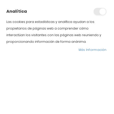
campo D.O. Guijuelo,
¿por qué es mejor?
Analítica
Las cookies para estadísticas y analítica ayudan a los
propietarios de páginas web a comprender cómo
interactúan los visitantes con las páginas web reuniendo y
proporcionando información de forma anónima.
Más Información
Siempre nos preguntan para comprar el mejor jamón de
cebo de campo Guijuelo , o por qué es mejor que un
jamón de cebo, pues vamos a intentar ayudarte. ¿Qué
jamón de cebo de campo Guijuelo es mejor por
alimentación? La alimentación del jamón de cebo de