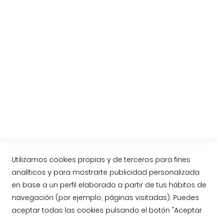
Consejos para cortar un jamón
El jamón de Guijuelo
Preguntas habituales
Etiquetas del Jamón Ibérico
Nueva Norma del Jamón Ibérico
Compra online Jamón de Guijuelo
Enviar jamón ibérico a Reino Unido, Inglaterra
Contacto
Llámenos: 623763549
contacto@jamonarea.com
Utilizamos cookies propias y de terceros para fines
analíticos y para mostrarte publicidad personalizada
Contacto vía web
en base a un perfil elaborado a partir de tus hábitos de
Facebook
navegación (por ejemplo, páginas visitadas). Puedes
Twitter
aceptar todas las cookies pulsando el botón "Aceptar
Instagram