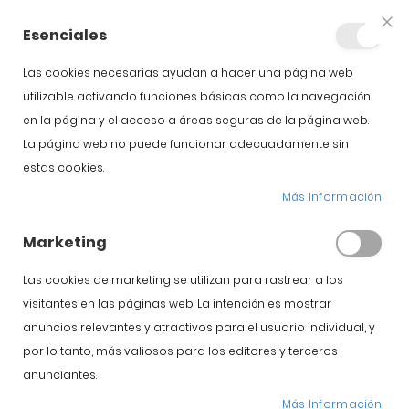
+34 623 76 35 49
Cuenta
Esenciales
Clo
Coo
Bar
Las cookies necesarias ayudan a hacer una página web
utilizable activando funciones básicas como la navegación
en la página y el acceso a áreas seguras de la página web.
La página web no puede funcionar adecuadamente sin
estas cookies.
Vicente Gutierrez
Más Información
Marketing
Inicio
Blog
Vicente Gutierrez
Las cookies de marketing se utilizan para rastrear a los
visitantes en las páginas web. La intención es mostrar
anuncios relevantes y atractivos para el usuario individual, y
Jamón de Guijuelo
por lo tanto, más valiosos para los editores y terceros
Comprar jamón
anunciantes.
Más Información