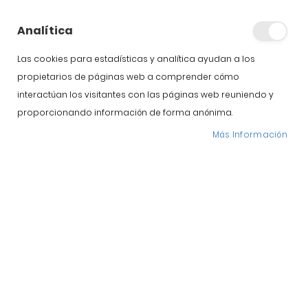
de forma adecuada
el jamón ibérico de
Analítica
Guijuelo?
Las cookies para estadísticas y analítica ayudan a los
propietarios de páginas web a comprender cómo
interactúan los visitantes con las páginas web reuniendo y
proporcionando información de forma anónima.
Más Información
Te explicamos cómo conservar un jamón en casa de la