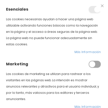
+34 623 76 35 49
Cuenta
Esenciales
Clo
Coo
Bar
Las cookies necesarias ayudan a hacer una página web
utilizable activando funciones básicas como la navegación
en la página y el acceso a áreas seguras de la página web.
La página web no puede funcionar adecuadamente sin
estas cookies.
abrir jamon
Más Información
Marketing
Inicio
Blog
abrir jamon
Las cookies de marketing se utilizan para rastrear a los
visitantes en las páginas web. La intención es mostrar
anuncios relevantes y atractivos para el usuario individual, y
Jamón Ibérico
por lo tanto, más valiosos para los editores y terceros
¿Cómo conservar
anunciantes.
Más Información