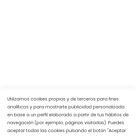
Consejos para cortar un jamón
El jamón de Guijuelo
Preguntas habituales
Etiquetas del Jamón Ibérico
Nueva Norma del Jamón Ibérico
Compra online Jamón de Guijuelo
Enviar jamón ibérico a Reino Unido, Inglaterra
Contacto
Llámenos: 623763549
contacto@jamonarea.com
Utilizamos cookies propias y de terceros para fines
Contacto vía web
analíticos y para mostrarte publicidad personalizada
en base a un perfil elaborado a partir de tus hábitos de
Facebook
navegación (por ejemplo, páginas visitadas). Puedes
Twitter
aceptar todas las cookies pulsando el botón "Aceptar
Instagram