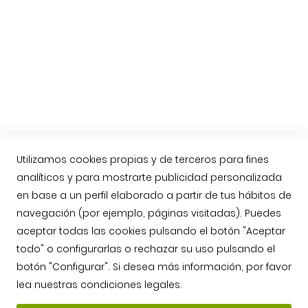
Etiquetas del Jamón Ibérico
Nueva Norma del Jamón Ibérico
Compra online Jamón de Guijuelo
Enviar jamón ibérico a Reino Unido, Inglaterra
Contacto
Llámenos: 623763549
contacto@jamonarea.com
Utilizamos cookies propias y de terceros para fines
Contacto vía web
analíticos y para mostrarte publicidad personalizada
en base a un perfil elaborado a partir de tus hábitos de
Facebook
navegación (por ejemplo, páginas visitadas). Puedes
Twitter
aceptar todas las cookies pulsando el botón "Aceptar
Instagram
todo" o configurarlas o rechazar su uso pulsando el
YouTube
botón "Configurar". Si desea más información, por favor
lea nuestras
condiciones legales
.