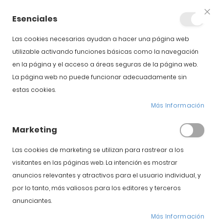
+34 623 76 35 49
Cuenta
Esenciales
Clo
Coo
Bar
Las cookies necesarias ayudan a hacer una página web
utilizable activando funciones básicas como la navegación
en la página y el acceso a áreas seguras de la página web.
La página web no puede funcionar adecuadamente sin
estas cookies.
¿Cómo conservar de
Más Información
forma adecuada el
Marketing
jamón ibérico de
Las cookies de marketing se utilizan para rastrear a los
visitantes en las páginas web. La intención es mostrar
Guijuelo?
anuncios relevantes y atractivos para el usuario individual, y
por lo tanto, más valiosos para los editores y terceros
Inicio
Blog
anunciantes.
¿Cómo conservar de forma adecuada el jamón ibérico de
Guijuelo?
Más Información