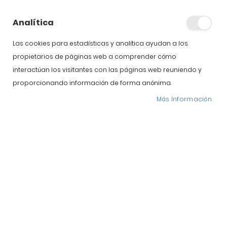
Analítica
Las cookies para estadísticas y analítica ayudan a los
propietarios de páginas web a comprender cómo
interactúan los visitantes con las páginas web reuniendo y
proporcionando información de forma anónima.
Más Información
Si te preguntas como conservar de forma adecuada
el jamón de Guijuelo que acabas de comprar o te
han regalado para no estropearlo y guardar intacto