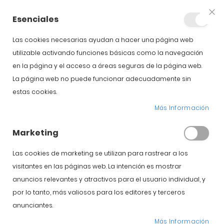
+34 623 76 35 49
Cuenta
Esenciales
Clo
Coo
Bar
Las cookies necesarias ayudan a hacer una página web
utilizable activando funciones básicas como la navegación
en la página y el acceso a áreas seguras de la página web.
La página web no puede funcionar adecuadamente sin
estas cookies.
Curación del jamón
Más Información
Marketing
Inicio
Blog
Curación del jamón
Las cookies de marketing se utilizan para rastrear a los
visitantes en las páginas web. La intención es mostrar
anuncios relevantes y atractivos para el usuario individual, y
Curiosidades y celebraciones
por lo tanto, más valiosos para los editores y terceros
Cómo curar un
anunciantes.
Más Información