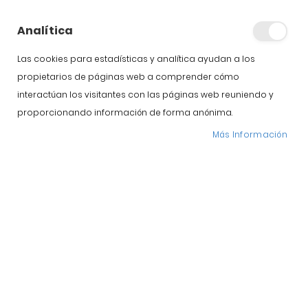
jamón en casa
Analítica
Si hace poco te animábamos a comprar jamón ibérico
por internet,esta vez queremos tratar el concepto más
Las cookies para estadísticas y analítica ayudan a los
tradicional de explicar cómo curar un jamón en
propietarios de páginas web a comprender cómo
casa.Puede que seas de esa pequeña y artesanal parte
de la población que no prefiere comprar un jamón ibérico
interactúan los visitantes con las páginas web reuniendo y
por internet y sí madurar tus propios jamones en casa
proporcionando información de forma anónima.
según […]
Más Información
Publicado:
3 Julio, 2018
Search