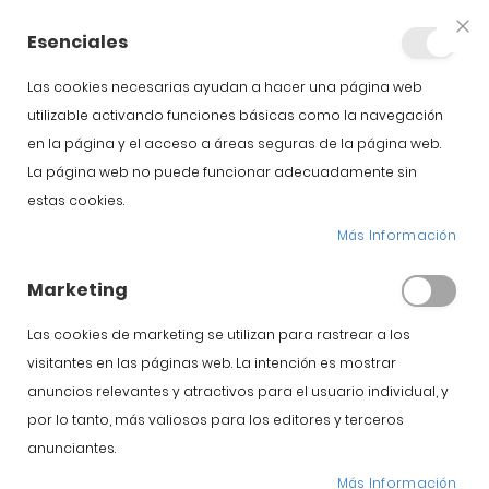
+34 623 76 35 49
Cuenta
Esenciales
Clo
Coo
Bar
Las cookies necesarias ayudan a hacer una página web
utilizable activando funciones básicas como la navegación
en la página y el acceso a áreas seguras de la página web.
La página web no puede funcionar adecuadamente sin
estas cookies.
identificar un jamón
Más Información
ibérico
Marketing
Las cookies de marketing se utilizan para rastrear a los
Inicio
Blog
identificar un jamón ibérico
visitantes en las páginas web. La intención es mostrar
anuncios relevantes y atractivos para el usuario individual, y
por lo tanto, más valiosos para los editores y terceros
anunciantes.
Jamón Ibérico
Más Información