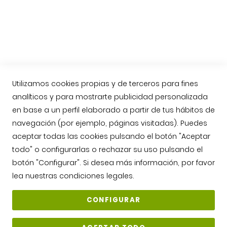
Enviar jamón ibérico a Reino Unido, Inglaterra
Contacto
Llámenos: 623763549
contacto@jamonarea.com
Utilizamos cookies propias y de terceros para fines
analíticos y para mostrarte publicidad personalizada
Contacto vía web
en base a un perfil elaborado a partir de tus hábitos de
Facebook
navegación (por ejemplo, páginas visitadas). Puedes
Twitter
aceptar todas las cookies pulsando el botón "Aceptar
Instagram
todo" o configurarlas o rechazar su uso pulsando el
YouTube
botón "Configurar". Si desea más información, por favor
lea nuestras
condiciones legales
.
CONFIGURAR
Copyright © 2026 Jamonarea - Todos los derechos reservados. Prohibida