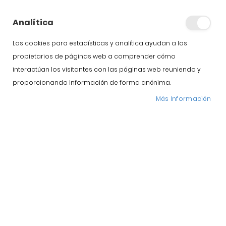
Etiquetado del
jamón: cómo leer e
Analítica
identificar las
Las cookies para estadísticas y analítica ayudan a los
propietarios de páginas web a comprender cómo
etiquetas
interactúan los visitantes con las páginas web reuniendo y
proporcionando información de forma anónima.
Al comprar jamón ibérico de Guijuelo buscamos el sabor
Más Información
y la calidad propia de esta denominación de origen.
Muchas personas que compran jamón ibérico de cebo,
jamón de bellota o paleta ibérica no advierten de lo
importante que es comprobar el origen de cada pieza en
el etiquetado del jamón. Tanto las etiquetas del jamón […]
Publicado:
1 Marzo, 2012