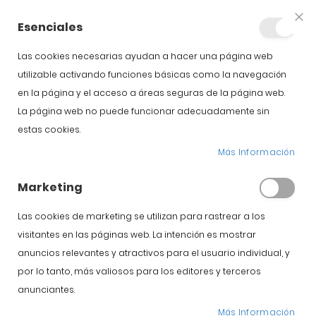
+34 623 76 35 49
Cuenta
Esenciales
Clo
Coo
Bar
Las cookies necesarias ayudan a hacer una página web
utilizable activando funciones básicas como la navegación
en la página y el acceso a áreas seguras de la página web.
La página web no puede funcionar adecuadamente sin
estas cookies.
Etiquetado del jamón:
Más Información
cómo leer e
Marketing
identificar las
Las cookies de marketing se utilizan para rastrear a los
visitantes en las páginas web. La intención es mostrar
etiquetas
anuncios relevantes y atractivos para el usuario individual, y
por lo tanto, más valiosos para los editores y terceros
Inicio
Blog
anunciantes.
Etiquetado del jamón: cómo leer e identificar las etiquetas
Más Información