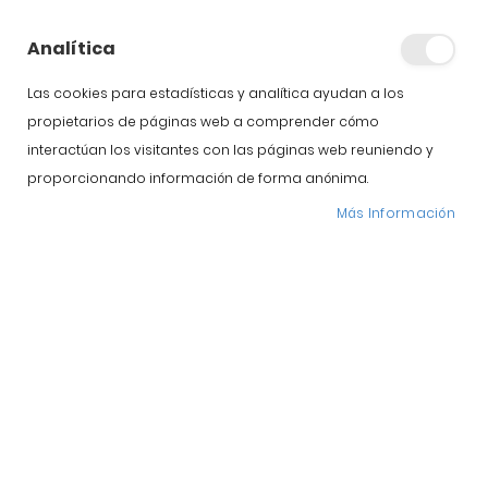
jamón ibérico:
mercado
Analítica
internacional
Las cookies para estadísticas y analítica ayudan a los
propietarios de páginas web a comprender cómo
interactúan los visitantes con las páginas web reuniendo y
proporcionando información de forma anónima.
Más Información
Fuera de nuestras fronteras el jamón ibérico español es
un referente. El mundo devora nuestro manjar más
preciado y la exportación de jamón ibérico no ha dejado