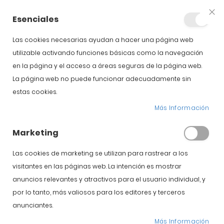
+34 623 76 35 49
Cuenta
Esenciales
Clo
Coo
Bar
Las cookies necesarias ayudan a hacer una página web
utilizable activando funciones básicas como la navegación
en la página y el acceso a áreas seguras de la página web.
La página web no puede funcionar adecuadamente sin
estas cookies.
jamón español
Más Información
Marketing
Inicio
Blog
jamón español
Las cookies de marketing se utilizan para rastrear a los
visitantes en las páginas web. La intención es mostrar
anuncios relevantes y atractivos para el usuario individual, y
Jamón Ibérico
por lo tanto, más valiosos para los editores y terceros
Exportación de
anunciantes.
Más Información