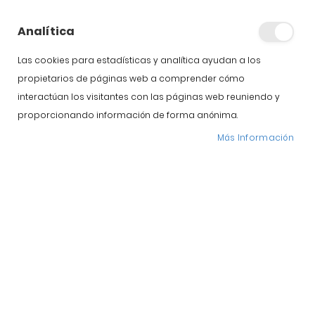
Origen del jamón
ibérico en España
Analítica
Las cookies para estadísticas y analítica ayudan a los
No hay una buena cena, comida o evento que se precie
propietarios de páginas web a comprender cómo
en la que no se nombren frases como;“de pata negra”,
interactúan los visitantes con las páginas web reuniendo y
“oro blanco”, “vetado”, “pura raza ibérica” por que un buen
jamón ibérico siempre está presente en España. Son
proporcionando información de forma anónima.
muchas las palabras que engalanan y denominan esta
Más Información
joya de nuestra gastronomía. Las piezas que proceden
[…]
Publicado:
2 Junio, 2017
Search