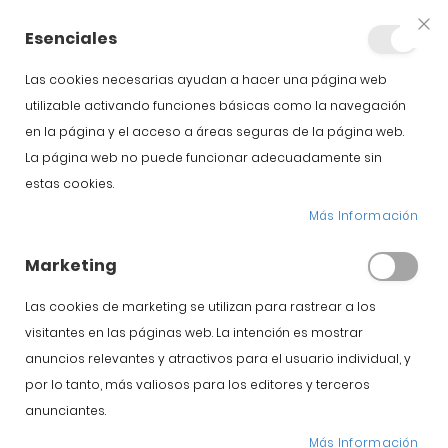
+34 623 76 35 49
Cuenta
Esenciales
Clo
Coo
Bar
Las cookies necesarias ayudan a hacer una página web
utilizable activando funciones básicas como la navegación
en la página y el acceso a áreas seguras de la página web.
La página web no puede funcionar adecuadamente sin
estas cookies.
Landrace
Más Información
Marketing
Inicio
Blog
Landrace
Las cookies de marketing se utilizan para rastrear a los
visitantes en las páginas web. La intención es mostrar
anuncios relevantes y atractivos para el usuario individual, y
Jamón Ibérico
por lo tanto, más valiosos para los editores y terceros
Denominaciones de
anunciantes.
Más Información