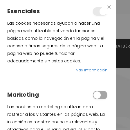
Teléfono:
+34 623 76 35 49
Esenciales
Close
Cookie
Bar
Las cookies necesarias ayudan a hacer una
página web utilizable activando funciones
básicas como la navegación en la página y el
acceso a áreas seguras de la página web. La
INICIO
JAMÓN IBÉRICO DE GUIJUELO
PALETA IBÉ
página web no puede funcionar
SOPORTES JAMÓN Y CUCHILLOS
adecuadamente sin estas cookies.
Más Información
Marketing
Las cookies de marketing se utilizan para
rastrear a los visitantes en las páginas web. La
intención es mostrar anuncios relevantes y
atractivos para el usuario individual, y por lo