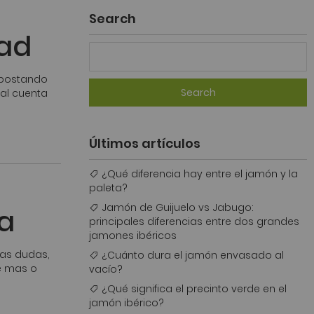
Search
dad
apostando
Search
ual cuenta
Últimos artículos
¿Qué diferencia hay entre el jamón y la
paleta?
Jamón de Guijuelo vs Jabugo:
a
principales diferencias entre dos grandes
jamones ibéricos
has dudas,
¿Cuánto dura el jamón envasado al
ne mas o
vacío?
¿Qué significa el precinto verde en el
jamón ibérico?