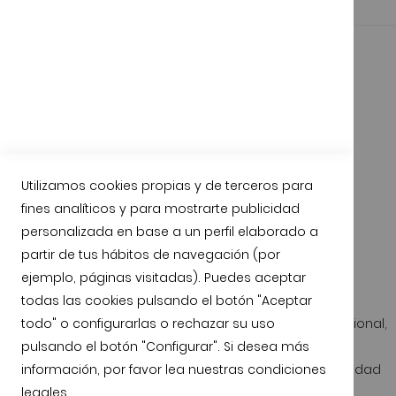
Utilizamos cookies propias y de terceros para
fines analíticos y para mostrarte publicidad
personalizada en base a un perfil elaborado a
partir de tus hábitos de navegación (por
Garantía de Calidad
Compromiso de satisfacción
ejemplo, páginas visitadas). Puedes aceptar
todas las cookies pulsando el botón "Aceptar
todo" o configurarlas o rechazar su uso
Todos nuestros animales son criados de forma tradicional,
pulsando el botón "Configurar". Si desea más
en libertad y con piensos naturales.
información, por favor lea nuestras
condiciones
Calidad certificada durante todo el proceso y trazabilidad
legales
.
disponible.