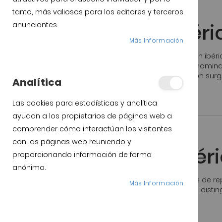
tanto, más valiosos para los editores y terceros
Jamón Ibérico
Comprar jamón ibéric
anunciantes.
Más Información
Al comprar jamón ibérico de Guijuelo o comprar jamón ibér
por la calidad y la tradición. Se trata de la primera Denomi
con más de 30 años de trayectoria. Esta denominación surg
Analítica
Publicado:
19 Julio, 2018
Las cookies para estadísticas y analítica
ayudan a los propietarios de páginas web a
comprender cómo interactúan los visitantes
Jamón de cebo
con las páginas web reuniendo y
Comprar Jamón ibéric
proporcionando información de forma
anónima.
Siempre el mismo dilema y aunque no nos cansamos de repe
Más Información
asi que a ver si aclaramos algo mas. Primero hay que disting
menos clara la diferencia, cebo que se ceba el […]