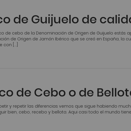
o de Guijuelo de cali
ico de cebo de la Denominación de Origen de Guijuelo estás 
nación de Origen de Jamón Ibérico que se creó en España, la c
e con […]
o de Cebo o de Bellot
tir y repetir las diferencias vemos que sigue habiendo muc
uir bien, cebo, recebo y bellota. Aqui casi todo el mundo tie