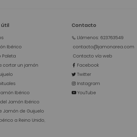
útil
Contacto
os
Llámenos: 623763549
n Ibérico
contacto@jamonarea.com
o Paleta
Contacto vía web
 cortar un jamón
Facebook
ijuelo
Twitter
ituales
Instagram
 Jamón Ibérico
YouTube
del Jamón Ibérico
e Jamón de Guijuelo
bérico a Reino Unido,