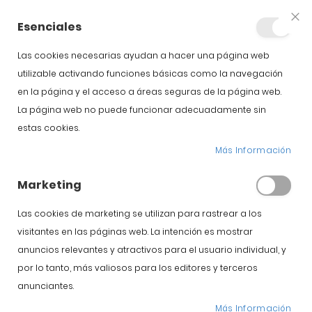
+34 623 76 35 49
Cuenta
Esenciales
Clo
Coo
Bar
Las cookies necesarias ayudan a hacer una página web
utilizable activando funciones básicas como la navegación
en la página y el acceso a áreas seguras de la página web.
La página web no puede funcionar adecuadamente sin
estas cookies.
Jamón de Salamanca
Más Información
Marketing
Inicio
Blog
Jamón de Salamanca
Las cookies de marketing se utilizan para rastrear a los
visitantes en las páginas web. La intención es mostrar
anuncios relevantes y atractivos para el usuario individual, y
Jamón Ibérico
por lo tanto, más valiosos para los editores y terceros
Jamón de pata
anunciantes.
Más Información