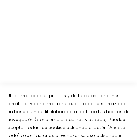
El jamón de Guijuelo
Preguntas habituales
Etiquetas del Jamón Ibérico
Nueva Norma del Jamón Ibérico
Compra online Jamón de Guijuelo
Enviar jamón ibérico a Reino Unido, Inglaterra
Contacto
Llámenos: 623763549
contacto@jamonarea.com
Utilizamos cookies propias y de terceros para fines
Contacto vía web
analíticos y para mostrarte publicidad personalizada
en base a un perfil elaborado a partir de tus hábitos de
Facebook
navegación (por ejemplo, páginas visitadas). Puedes
Twitter
aceptar todas las cookies pulsando el botón "Aceptar
Instagram
todo" o configurarlas o rechazar su uso pulsando el