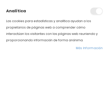
negra de España.
¿Sinónimo de
Analítica
calidad?
Las cookies para estadísticas y analítica ayudan a los
propietarios de páginas web a comprender cómo
interactúan los visitantes con las páginas web reuniendo y
proporcionando información de forma anónima.
Más Información
Llevamos toda la vida oyendo hablar del jamón de pata
negra. Un término que se ha adjudicado a aquellos
jamones de alta calidad que visten pezuñas negras. Sin
embargo, esto no es cierto. Un jamón de pata negra no
tiene ese significado especial porque, para empezar, no