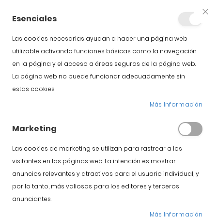
+34 623 76 35 49
Cuenta
Esenciales
Clo
Coo
Bar
Las cookies necesarias ayudan a hacer una página web
utilizable activando funciones básicas como la navegación
en la página y el acceso a áreas seguras de la página web.
La página web no puede funcionar adecuadamente sin
estas cookies.
Lotes de Navidad
Más Información
Marketing
Inicio
Blog
Lotes de Navidad
Las cookies de marketing se utilizan para rastrear a los
visitantes en las páginas web. La intención es mostrar
anuncios relevantes y atractivos para el usuario individual, y
Jamón Ibérico
por lo tanto, más valiosos para los editores y terceros
Lotes para Navidad:
anunciantes.
Más Información