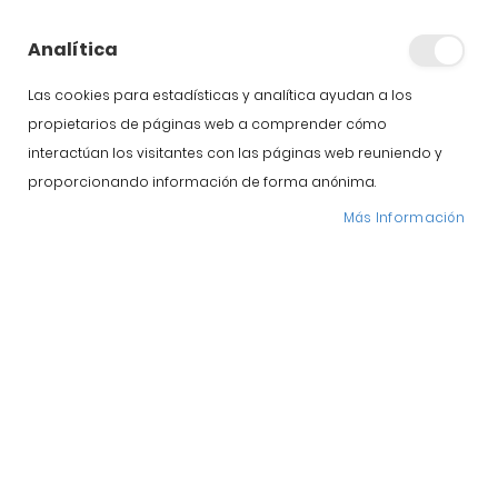
embutidos y
jamones de Guijuelo
Analítica
Las cookies para estadísticas y analítica ayudan a los
propietarios de páginas web a comprender cómo
interactúan los visitantes con las páginas web reuniendo y
proporcionando información de forma anónima.
Más Información
La Navidad está muy cerca y es el momento de
adelantarse a las compras para conseguir buenos