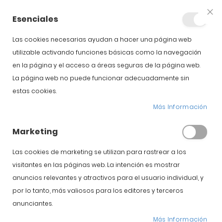
+34 623 76 35 49
Cuenta
Esenciales
Clo
Coo
Bar
Las cookies necesarias ayudan a hacer una página web
utilizable activando funciones básicas como la navegación
en la página y el acceso a áreas seguras de la página web.
La página web no puede funcionar adecuadamente sin
estas cookies.
¿Ha comprado un
Más Información
auténtico jamón de
Marketing
bellota? Los análisis
Las cookies de marketing se utilizan para rastrear a los
visitantes en las páginas web. La intención es mostrar
de isótopos
anuncios relevantes y atractivos para el usuario individual, y
por lo tanto, más valiosos para los editores y terceros
Inicio
Blog
anunciantes.
¿Ha comprado un auténtico jamón de bellota? Los análisis
de isótopos
Más Información