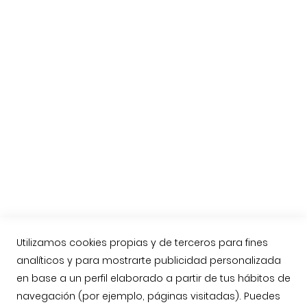
Elegir Jamón o Paleta
Consejos para cortar un jamón
El jamón de Guijuelo
Preguntas habituales
Etiquetas del Jamón Ibérico
Nueva Norma del Jamón Ibérico
Compra online Jamón de Guijuelo
Enviar jamón ibérico a Reino Unido, Inglaterra
Contacto
Llámenos: 623763549
contacto@jamonarea.com
Utilizamos cookies propias y de terceros para fines
analíticos y para mostrarte publicidad personalizada
Contacto vía web
en base a un perfil elaborado a partir de tus hábitos de
Facebook
navegación (por ejemplo, páginas visitadas). Puedes
Twitter