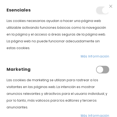
+34 623 76 35 49
Cuenta
Esenciales
Clo
Coo
Bar
Las cookies necesarias ayudan a hacer una página web
utilizable activando funciones básicas como la navegación
en la página y el acceso a áreas seguras de la página web.
La página web no puede funcionar adecuadamente sin
estas cookies.
Secadero natural del
Más Información
jamón ¡La clave de su
Marketing
sabor!
Las cookies de marketing se utilizan para rastrear a los
visitantes en las páginas web. La intención es mostrar
Inicio
Blog
anuncios relevantes y atractivos para el usuario individual, y
Secadero natural del jamón ¡La clave de su sabor!
por lo tanto, más valiosos para los editores y terceros
anunciantes.
Más Información