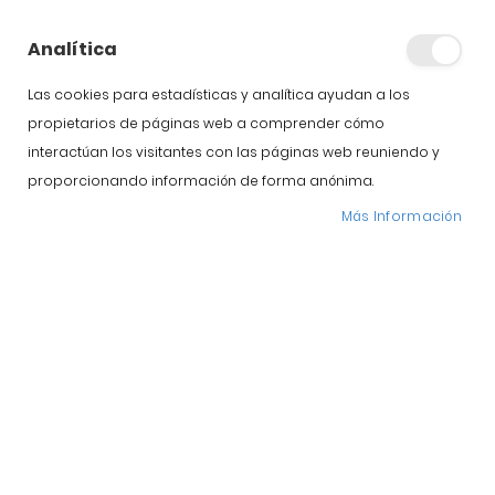
Analítica
Las cookies para estadísticas y analítica ayudan a los
propietarios de páginas web a comprender cómo
interactúan los visitantes con las páginas web reuniendo y
proporcionando información de forma anónima.
Más Información
Poder utilizar un
secadero natural en el proceso de
curación del jamón de Guijuelo
es una de las
premisas para obtener la calidad que se desprende