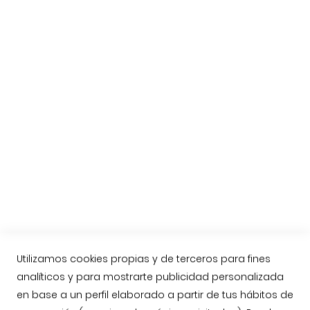
Elegir Jamón o Paleta
Consejos para cortar un jamón
El jamón de Guijuelo
Preguntas habituales
Etiquetas del Jamón Ibérico
Nueva Norma del Jamón Ibérico
Compra online Jamón de Guijuelo
Enviar jamón ibérico a Reino Unido, Inglaterra
Contacto
Llámenos: 623763549
contacto@jamonarea.com
Utilizamos cookies propias y de terceros para fines
analíticos y para mostrarte publicidad personalizada
Contacto vía web
en base a un perfil elaborado a partir de tus hábitos de
Facebook