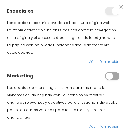
+34 623 76 35 49
Cuenta
Esenciales
Clo
Coo
Bar
Las cookies necesarias ayudan a hacer una página web
utilizable activando funciones básicas como la navegación
en la página y el acceso a áreas seguras de la página web.
La página web no puede funcionar adecuadamente sin
estas cookies.
Salamanca
Más Información
Marketing
Inicio
Blog
Salamanca
Las cookies de marketing se utilizan para rastrear a los
visitantes en las páginas web. La intención es mostrar
anuncios relevantes y atractivos para el usuario individual, y
Hábitos saludables
,
Jamón de cebo
,
Jamón de
por lo tanto, más valiosos para los editores y terceros
Guijuelo
&
Jamón Ibérico
anunciantes.
¿Qué significa el
Más Información