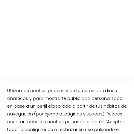
El jamón de Guijuelo
Preguntas habituales
Etiquetas del Jamón Ibérico
Nueva Norma del Jamón Ibérico
Compra online Jamón de Guijuelo
Enviar jamón ibérico a Reino Unido, Inglaterra
Contacto
Llámenos: 623763549
contacto@jamonarea.com
Utilizamos cookies propias y de terceros para fines
analíticos y para mostrarte publicidad personalizada
Contacto vía web
en base a un perfil elaborado a partir de tus hábitos de
Facebook
navegación (por ejemplo, páginas visitadas). Puedes
Twitter
aceptar todas las cookies pulsando el botón "Aceptar
Instagram
todo" o configurarlas o rechazar su uso pulsando el