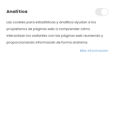
precinto verde en el
Analítica
jamón ibérico?
Las cookies para estadísticas y analítica ayudan a los
propietarios de páginas web a comprender cómo
interactúan los visitantes con las páginas web reuniendo y
proporcionando información de forma anónima.
Más Información
¿Qué significa el precinto verde en el jamón ibérico? Si
alguna vez has ido a comprar jamón ibérico,
seguramente te habrás fijado en las bridas o precintos
de colores que acompañan cada pieza. Estos distintivos
permiten identificar fácilmente la categoría y el tipo de