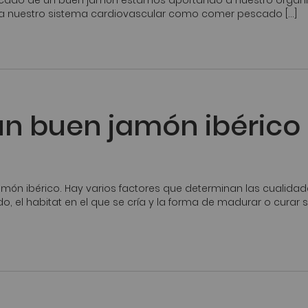
ado de un buen jamón estamos aportando a nuestro organi
ra nuestro sistema cardiovascular como comer pescado […]
un buen jamón ibérico
jamón ibérico. Hay varios factores que determinan las cualida
, el habitat en el que se cría y la forma de madurar o curar 