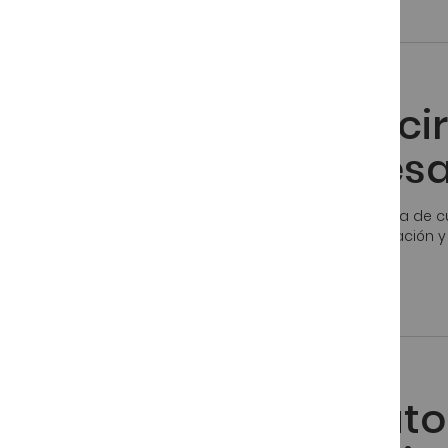
Publicado:
25 Noviembre, 2016
Jamón Ibérico
El secreto de produci
calidad. Una empresa 
Una valiosa historia y una larga tradición. Una empresa de c
de jamón ibérico con D.O. Guijuelo. 130 años de dedicación 
clientes. Y un sello de garantía que ha nacido […]
Publicado:
16 Noviembre, 2016
Jamón Ibérico
Nueva Imagen Y Autor