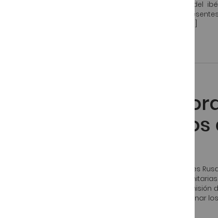
Desde enero del 2014 se está aplicando la normativa del ibéri
Establecer el etiquetado de los productos ibéricos presente
Calidad para la Carne, El Jamón, la Paleta y el Lomo […]
Publicado:
8 Mayo, 2013
Jamón Ibérico
Restringidas Tempora
a Rusia de Productos 
desde España
El Pasado mes de marzo, las Autoridades competentes Rusa
el grado de cumplimiento de las especificaciones Sanitarias 
dicha Visita el Rosselhoznadzor Rogó suspender la emisión de
Español a presentar una lista de medidas para subsanar lo