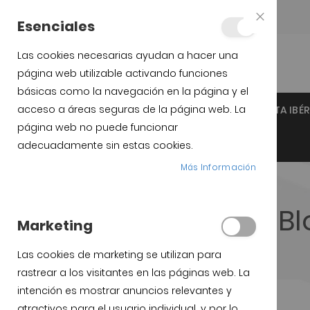
Teléfono:
+34 623 76 35 49
Esenciales
Close
Cookie
Bar
Las cookies necesarias ayudan a hacer una
página web utilizable activando funciones
básicas como la navegación en la página y el
acceso a áreas seguras de la página web. La
INICIO
JAMÓN IBÉRICO DE GUIJUELO
PALETA IBÉ
página web no puede funcionar
SOPORTES JAMÓN Y CUCHILLOS
adecuadamente sin estas cookies.
Más Información
Bl
Marketing
Las cookies de marketing se utilizan para
rastrear a los visitantes en las páginas web. La
intención es mostrar anuncios relevantes y
atractivos para el usuario individual, y por lo