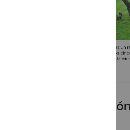
Fuera de nuestras fronteras el jamón ibérico español es un 
de jamón ibérico no ha dejado de crecer en los últimos cinc
exportadas a Europa (Francia, Alemania, Italia) Chile y México
Publicado:
9 Mayo, 2013
Jamón Ibérico
Etiquetado del Jamón
del Ibérico.