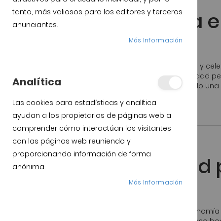
Jamón Ibérico
tanto, más valiosos para los editores y terceros
¿Sabes que se cena e
anunciantes.
países?
Más Información
La navidad o pascua es una festividad muy conocida y cel
tradiciones. Millones de persona celebran esta festividad per
Analítica
significado ha variado. En esta diversidad se ha creado u
Las cookies para estadísticas y analítica
Publicado:
29 Diciembre, 2016
ayudan a los propietarios de páginas web a
comprender cómo interactúan los visitantes
con las páginas web reuniendo y
Jamón Ibérico
proporcionando información de forma
Jamón ibérico, salud 
anónima.
cardiovascular
Más Información
No sólo es un alimento básico y una joya de la gastronomía