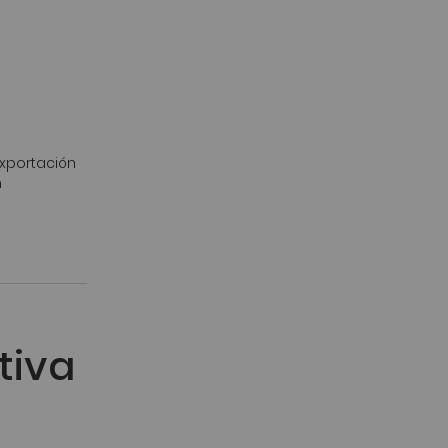
exportación
n
tiva