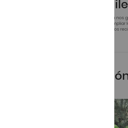
Jamón Ibérico a Chile
Como parte de la modernización de nuestra empresa nos g
una imagen mas moderna y atractiva a la vez que ampliar 
como parte de nuestra expansión internacional, hemos recibi
Publicado:
9 OCtubre, 2013
Jamón Ibérico
Exportación de jamón
internacional