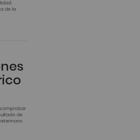
lidad.
a de la
ones
rico
a comprobar
sultado de
eterinario