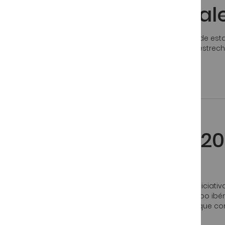
Cómo cortar una pale
Se acerca la navidad y uno de los productos estrella de esta
sabrosa y más barata. Esto es debido a que es más estrec
estas fiestas disfrutes de todo el […]
Publicado:
26 Noviembre, 2016
Jamón Ibérico
Oferta Black Friday 2
jamonarea
Este 2020 hemos querido participar en esta popular iniciativ
una de estas dos opciones: 20 Sobre de jamón de cebo ibér
peso de 100 grs cada uno. De esta forma no tendrás que com